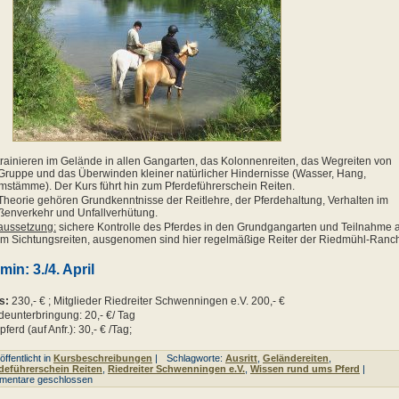
trainieren im Gelände in allen Gangarten, das Kolonnenreiten, das Wegreiten von
Gruppe und das Überwinden kleiner natürlicher Hindernisse (Wasser, Hang,
stämme). Der Kurs führt hin zum Pferdeführerschein Reiten.
Theorie gehören Grundkenntnisse der Reitlehre, der Pferdehaltung, Verhalten im
ßenverkehr und Unfallverhütung.
aussetzung:
sichere Kontrolle des Pferdes in den Grundgangarten und Teilnahme 
m Sichtungsreiten, ausgenomen sind hier regelmäßige Reiter der Riedmühl-Ranc
min: 3./4. April
is:
230,- € ; Mitglieder Riedreiter Schwenningen e.V. 200,- €
deunterbringung: 20,- €/ Tag
pferd (auf Anfr.): 30,- € /Tag;
ffentlicht in
Kursbeschreibungen
|
Schlagworte:
Ausritt
,
Geländereiten
,
deführerschein Reiten
,
Riedreiter Schwenningen e.V.
,
Wissen rund ums Pferd
|
mentare geschlossen