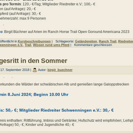
s pro Termin
: 120,- €/Tag; Mitglieder Riedreiter e.V.: 100,- €
n (auf Anfrage): 20,- €
pferd (auf Anfrage): 30,- €
nehmerzahl: max 9 Personen
eo
: Birgit Büchner auf Arien im Ranch Horse Trail Open Goround Americana 2023
ffentlicht in
Kursbeschreibungen
|
Schlagworte:
Geländereiten
,
Ranch Trail
,
Riedreite
wenningen e.V.
,
Trail
,
Wissen rund ums Pferd
|
Kommentare geschlossen
gesritt in den Sommer
17. September 2018 |
Autor:
birgit_buechner
erkunden die Wälder der schwäbischen Alb und genießen lange Galoppstrecken
min 8.Juni 2024; Beginn 10.00 Uhr
is: 50,- €; Mitglieder Riedreiter Schwenningen e.V.: 30,- €
reis enthalten: Rittführung, Imbiss und Getränke; Hufschutz wird empfohöen; Leihp
 Anfrage) 50,- €; Kinder und Jugendliche 40,- €