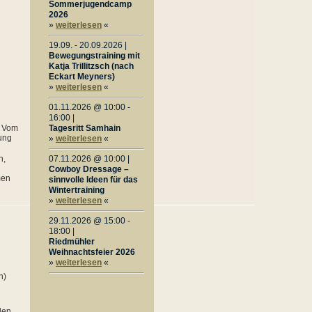
Sommerjugendcamp
2026
»
weiterlesen
«
19.09. - 20.09.2026 |
Bewegungstraining mit
Katja Trillitzsch (nach
Eckart Meyners)
»
weiterlesen
«
01.11.2026 @ 10:00 -
16:00 |
Vom
Tagesritt Samhain
tung
»
weiterlesen
«
n,
07.11.2026 @ 10:00 |
Cowboy Dressage –
men
sinnvolle Ideen für das
Wintertraining
»
weiterlesen
«
29.11.2026 @ 15:00 -
18:00 |
Riedmühler
Weihnachtsfeier 2026
»
weiterlesen
«
n)
len.