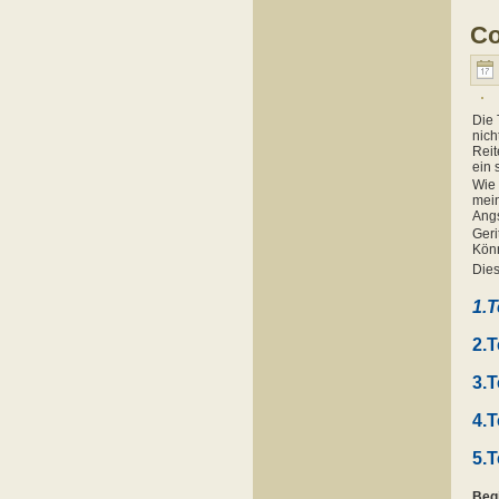
Co
Die 
nich
Reit
ein 
Wie 
mein
Angs
Geri
Könn
Dies
1.T
2.T
3.T
4.T
5.T
Begi