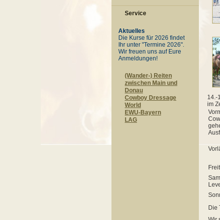
Service
Aktuelles
Die Kurse für 2026 findet
Ihr unter "Termine 2026".
Wir freuen uns auf Eure
Anmeldungen!
(Wander-) Reiten
zwischen Main und
Donau
14.-
Cowboy Dressage
im Z
World
Vorm
EWU-Bayern
Cowb
LAG
gehe
Ausf
Vorl
Frei
Sams
Leve
Sonn
Die 
Wir 