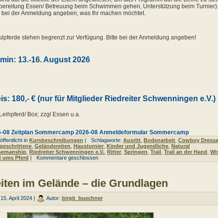
bereitung Essen/ Betreuung beim Schwimmen gehen, Unterstützung beim Turnier)
e bei der Anmeldung angeben, was Ihr machen möchtet.
lpferde stehen begrenzt zur Verfügung. Bitte bei der Anmeldung angeben!
min: 13.-16. August 2026
is: 180,- € (nur für Mitglieder Riedreiter Schwenningen e.V.)
 Leihpferd/ Box; zzgl Essen u.a.
6-08 Zeitplan Sommercamp
2026-08 Anmeldeformular Sommercamp
ffentlicht in
Kursbeschreibungen
|
Schlagworte:
Ausritt
,
Bodenarbeit
,
Cowboy Dress
geschrittene
,
Geländereiten
,
Hausturnier
,
Kinder und Jugendliche
,
Natural
semanship
,
Riedreiter Schwenningen e.V.
,
Ritter
,
Springen
,
Trail
,
Trail an der Hand
,
Wi
d ums Pferd
|
Kommentare geschlossen
iten im Gelände – die Grundlagen
15. April 2024 |
Autor:
birgit_buechner