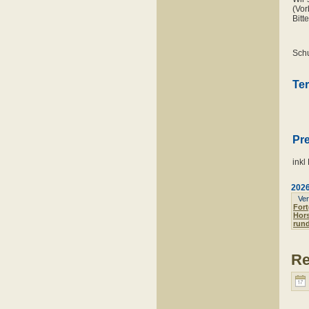
(Vor
Bitt
Schu
Ter
Pre
inkl
202
Verö
Fort
Hor
run
Re