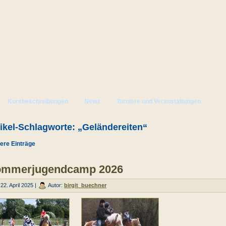
Kursbeschreibungen
News
Turniere und Veranstaltungen
tikel-Schlagworte: „Geländereiten“
tere Einträge
mmerjugendcamp 2026
22. April 2025 |
Autor:
birgit_buechner