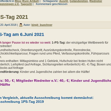
ffentlicht in
Blog (Eure Artikel)
|
Schlagworte:
Ausritt
,
Geländereiten
,
Riedreiter
wenningen e.V.
,
Tagesritt
|
Kommentare geschlossen
S-Tag 2021
20. April 2018 |
Autor:
birgit_buechner
S-Tag am 6.Juni 2021
 langer Pause ist es wieder so weit:
1-PS-Tag:
der einzigartige Wettbewerb für
eitreiter!
ndheitscheck, Orientierungsritt, Ausrüstungskontrolle, Rennstrecke,
hicklichkeitsparcour, Fragen rund ums Pferd, Verfassungskontrolle, Führparcours
m.
reis enthalten: Mittagsimbiss und 1 Getränk, Hufschutz bei festen Hufen nicht
rderlich; Leihpferd (auf Anfrage, Sichtunsgreiten erforderlich) 40,- € /Tag; Boxen un
ocks auf Anfrage
endförderung:
Kinder und Jugendliche zahlen bei allem die Hälfte!
is: 50,- €; Mitglieder Riedreiter e.V.: 40,- €; Kinder und Jugendlich
 Hälfte
 Vergleich, aktuelle Ausschreibung kommt demnächst:
schreibung 1PS-Tag 2019