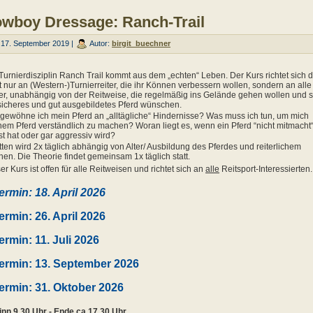
wboy Dressage: Ranch-Trail
17. September 2019 |
Autor:
birgit_buechner
Turnierdisziplin Ranch Trail kommt aus dem „echten“ Leben. Der Kurs richtet sich 
t nur an (Western-)Turnierreiter, die ihr Können verbessern wollen, sondern an alle
er, unabhängig von der Reitweise, die regelmäßig ins Gelände gehen wollen und s
sicheres und gut ausgebildetes Pferd wünschen.
gewöhne ich mein Pferd an „alltägliche“ Hindernisse? Was muss ich tun, um mich
em Pferd verständlich zu machen? Woran liegt es, wenn ein Pferd “nicht mitmacht“
t hat oder gar aggressiv wird?
tten wird 2x täglich abhängig von Alter/ Ausbildung des Pferdes und reiterlichem
en. Die Theorie findet gemeinsam 1x täglich statt.
er Kurs ist offen für alle Reitweisen und richtet sich an
alle
Reitsport-Interessierten.
ermin: 18. April 2026
ermin: 26. April 2026
ermin: 11. Juli 2026
ermin: 13. September 2026
ermin: 31. Oktober 2026
nn 9.30 Uhr - Ende ca 17.30 Uhr