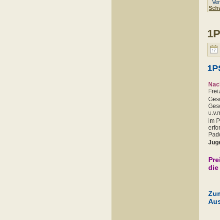
Verö
Sch
1P
1P
Nach
Freiz
Gesu
Gesc
u.v.
im P
erfo
Padd
Jug
Pre
die
Zum
Aus