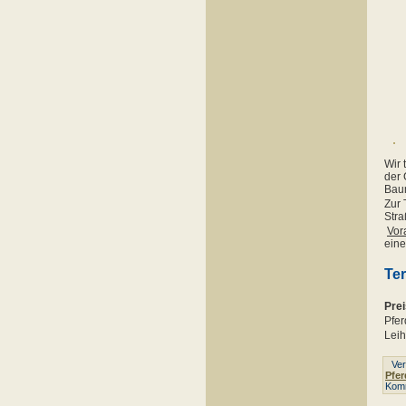
Wir 
der 
Baum
Zur 
Stra
Vor
eine
Ter
Pre
Pfer
Leih
Verö
Pfer
Kom