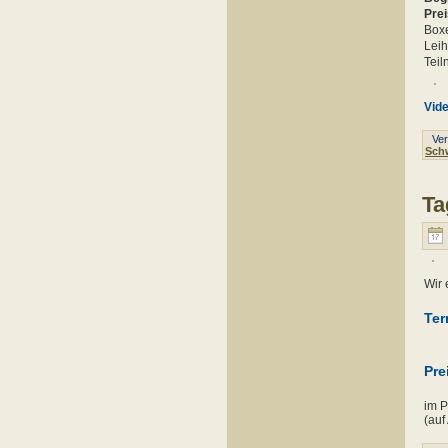
Prei
Boxe
Leih
Teil
Vid
Verö
Sch
Ta
Wir 
Ter
Pre
im P
(auf