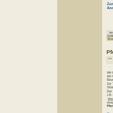
Zum
Anm
Verö
Gelä
Vera
Pf
Wir 
der 
Bau
Zur 
Stra
Der 
z.B.
Vor
ausg
Pfe