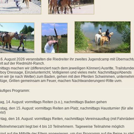
16. August 2026 veranstalten die Riedreiter ihr zweites Jugendcamp mit Übernach
elt auf der Riedmühl-Ranch.
ittags machen wir (differenziert nach dem jeweiligen Können) Ausritte, Trailstunde
oy Dressage, Einzelunterricht, Voltigieren und vieles mehr. Nachmittags/Abends
n wir (je nach Wetter) zum Baden, gehen mit den Pferden Schwimmen, unterneh
lüge, Grillen gemeinsam am Feuer, machen Nachtwanderungen/-Ritte uvm.
äufiges Programm:
tag, 14. August: vormittags Reiten (s.o.), nachmittags Baden gehen
tag, den 15. August: vormittags Reiten am Platz, nachmittags Hausturnier (für alle
ls!)
tag, den 16. August: vormittags Reiten, nachmittags Vereinsausflug (mit Fahrräder
Teilnehmerzahl liegt bei 4 bis 10 Teilnehmern. Tageweise Teilnahme möglich
sind auf die Mithilfe der Eltern angewiesen, um das Programm auf die Beine zu stel