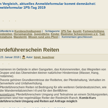
 Vergleich, aktuelles Anmeldeformular kommt demnächst:
eldeformular 1PS-Tag 2019
ffentlicht in
Kursbeschreibungen
|
Schlagworte:
1PS-Tag
,
Ausritt
,
Fortgeschrittene
,
ndereiten
,
Horsemanship
,
Jugendliche
,
Kinder
,
Riedreiter Schwenningen e.V.
,
Trail
,
nstaltung
,
Wanderritt
,
Wissen rund ums Pferd
|
Kommentare geschlossen
erdeführerschein Reiten
23. Januar 2018 |
Autor:
birgit_buechner
trainieren im Gelände in allen Gangarten, das Kolonnenreiten, das Wegreiten von
Gruppe und das Überwinden kleiner natürlicher Hindernisse (Wasser, Hang,
mstämme).
Theorie gehören Grundkenntnisse der Reitlehre, der Pferdehaltung, Verhalten im
ßenverkehr und Unfallverhütung.
Pferdeführerschein Reiten ist Bedingung für alle weiteren Geländeabzeichen, wie
 die Wanderreitabzeichen I-II und für den Berittführer.
aussetzung:
Pferdeführerschein Umgang und Teilnahme an einem Sichtungsreiten
enomen sind hier regelmäßige Reiter der Riedmühl-Ranch;
Kombi-Kurs
rdeführerschein Umgang und Reiten auf Anfrage möglich