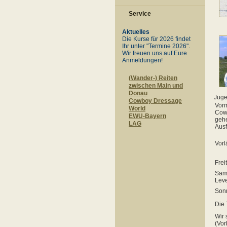
Service
Aktuelles
Die Kurse für 2026 findet
Ihr unter "Termine 2026".
Wir freuen uns auf Eure
Anmeldungen!
(Wander-) Reiten
zwischen Main und
Donau
Juge
Cowboy Dressage
Vorm
World
Cowb
EWU-Bayern
gehe
LAG
Ausf
Vorl
Frei
Sams
Leve
Sonn
Die 
Wir 
(Vor