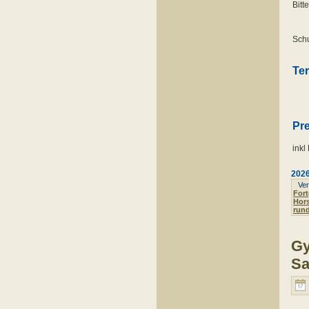
Bitt
Schu
Ter
Pre
inkl
202
Verö
Fort
Hor
run
Gy
Sa