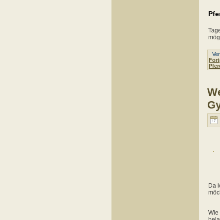
Pfe
Tage
mögl
Verö
Fort
Pfer
We
Gy
Da i
möch
Wie 
bela