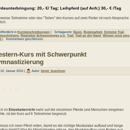
rdeunterbringung: 20,- €/ Tag; Leihpferd (auf Anfr.) 30,- € /Tag
weise Teilnahme oder das "Teilen" des Kurses auf zwei Reiter ist nach Absprache
ich.
ffentlicht in
Kursbeschreibungen
|
Schlagworte:
Basis
,
Bodenarbeit
,
Extreme Trail
,
geschrittene
,
Riedreiter Schwenningen e.V.
,
Trail
,
Trail an der Hand
,
Wissen rund ums
d
|
Kommentare geschlossen
stern-Kurs mit Schwerpunkt
mnastizierung
10. Januar 2016 |
Autor:
birgit_buechner
ch im
Einzelunterricht
mehr auf die einzelnen Pferde und Menschen eingehen
te, ist der Kurs auf 6 Teilnehmer begrenzt.
muss ich mein Pferd reiten, damit es die richtige Muskulatur aufbaut und lange
stbar bleibt? Was für Möglichkeiten gibt es, den Muskelaufbau vom Boden aus