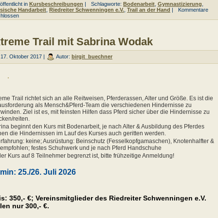
ffentlicht in
Kursbeschreibungen
|
Schlagworte:
Bodenarbeit
,
Gymnastizierung
,
sische Handarbeit
,
Riedreiter Schwenningen e.V.
,
Trail an der Hand
|
Kommentare
hlossen
treme Trail mit Sabrina Wodak
17. Oktober 2017 |
Autor:
birgit_buechner
eme Trail richtet sich an alle Reitweisen, Pferderassen, Alter und Größe. Es ist die
usforderung als Mensch&Pferd-Team die verschiedenen Hindernisse zu
winden. Ziel ist es, mit feinsten Hilfen dass Pferd sicher über die Hindernisse zu
cken/reiten.
ina beginnt den Kurs mit Bodenarbeit, je nach Alter & Ausbildung des Pferdes
en die Hindernissen im Lauf des Kurses auch geritten werden.
rfahrung: keine; Ausrüstung: Beinschutz (Fesselkopfgamaschen), Knotenhalfter &
 empfohlen; festes Schuhwerk und je nach Pferd Handschuhe
er Kurs auf 8 Teilnehmer begrenzt ist, bitte frühzeitige Anmeldung!
min: 25./26. Juli 2026
is:
350,- €; Vereinsmitglieder des Riedreiter Schwenningen e.V.
len nur 300,- €.