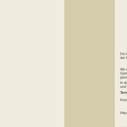
Da i
der 
Wir 
Gymn
geei
In d
und 
Ter
Prei
Pfer