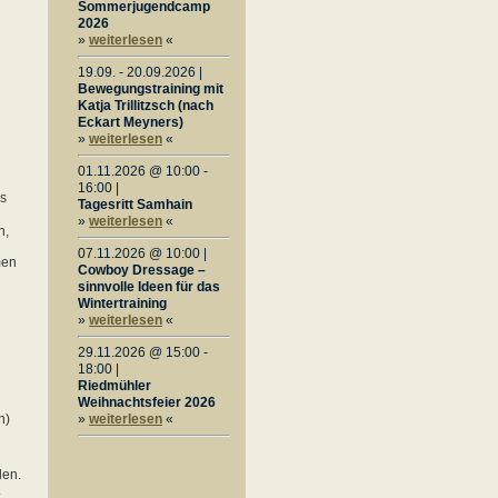
Sommerjugendcamp
2026
»
weiterlesen
«
19.09. - 20.09.2026 |
Bewegungstraining mit
Katja Trillitzsch (nach
Eckart Meyners)
»
weiterlesen
«
01.11.2026 @ 10:00 -
16:00 |
es
Tagesritt Samhain
»
weiterlesen
«
n,
07.11.2026 @ 10:00 |
men
Cowboy Dressage –
sinnvolle Ideen für das
Wintertraining
»
weiterlesen
«
29.11.2026 @ 15:00 -
18:00 |
Riedmühler
Weihnachtsfeier 2026
n)
»
weiterlesen
«
len.
.