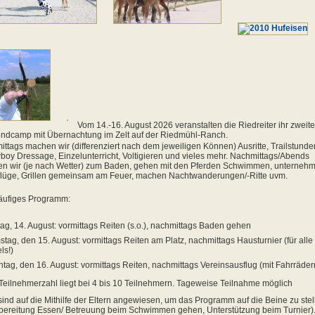
Vom 14.-16. August 2026 veranstalten die Riedreiter ihr zweit
ndcamp mit Übernachtung im Zelt auf der Riedmühl-Ranch.
ittags machen wir (differenziert nach dem jeweiligen Können) Ausritte, Trailstunde
oy Dressage, Einzelunterricht, Voltigieren und vieles mehr. Nachmittags/Abends
n wir (je nach Wetter) zum Baden, gehen mit den Pferden Schwimmen, unterneh
lüge, Grillen gemeinsam am Feuer, machen Nachtwanderungen/-Ritte uvm.
äufiges Programm:
tag, 14. August: vormittags Reiten (s.o.), nachmittags Baden gehen
tag, den 15. August: vormittags Reiten am Platz, nachmittags Hausturnier (für alle
ls!)
tag, den 16. August: vormittags Reiten, nachmittags Vereinsausflug (mit Fahrräder
Teilnehmerzahl liegt bei 4 bis 10 Teilnehmern. Tageweise Teilnahme möglich
sind auf die Mithilfe der Eltern angewiesen, um das Programm auf die Beine zu stel
bereitung Essen/ Betreuung beim Schwimmen gehen, Unterstützung beim Turnier)