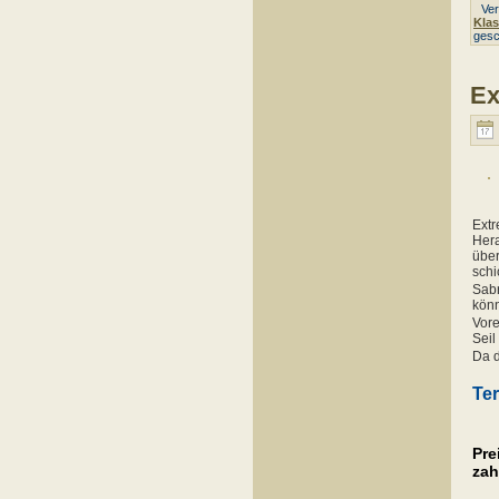
Verö
Klas
gesc
Ex
Extr
Hera
über
schi
Sabr
könn
Vore
Seil
Da d
Ter
Pre
zah