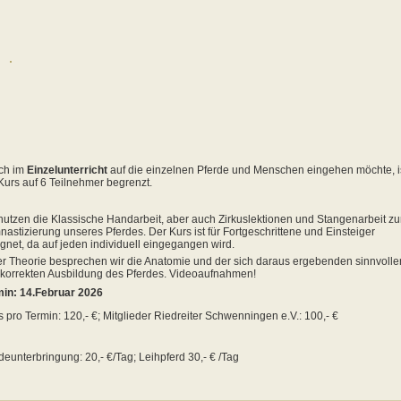
ch im
Einzelunterricht
auf die einzelnen Pferde und Menschen eingehen möchte, i
Kurs auf 6 Teilnehmer begrenzt.
nutzen die Klassische Handarbeit, aber auch Zirkuslektionen und Stangenarbeit zu
astizierung unseres Pferdes. Der Kurs ist für Fortgeschrittene und Einsteiger
gnet, da auf jeden individuell eingegangen wird.
er Theorie besprechen wir die Anatomie und der sich daraus ergebenden sinnvolle
korrekten Ausbildung des Pferdes. Videoaufnahmen!
min: 14.Februar 2026
s pro Termin: 120,- €; Mitglieder Riedreiter Schwenningen e.V.: 100,- €
deunterbringung: 20,- €/Tag; Leihpferd 30,- € /Tag