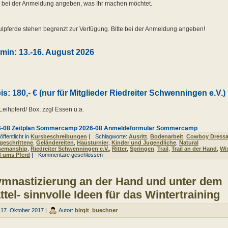
e bei der Anmeldung angeben, was Ihr machen möchtet.
lpferde stehen begrenzt zur Verfügung. Bitte bei der Anmeldung angeben!
min: 13.-16. August 2026
is: 180,- € (nur für Mitglieder Riedreiter Schwenningen e.V.)
 Leihpferd/ Box; zzgl Essen u.a.
6-08 Zeitplan Sommercamp
2026-08 Anmeldeformular Sommercamp
ffentlicht in
Kursbeschreibungen
|
Schlagworte:
Ausritt
,
Bodenarbeit
,
Cowboy Dress
geschrittene
,
Geländereiten
,
Hausturnier
,
Kinder und Jugendliche
,
Natural
semanship
,
Riedreiter Schwenningen e.V.
,
Ritter
,
Springen
,
Trail
,
Trail an der Hand
,
Wi
d ums Pferd
|
Kommentare geschlossen
mnastizierung an der Hand und unter dem
ttel- sinnvolle Ideen für das Wintertraining
17. Oktober 2017 |
Autor:
birgit_buechner