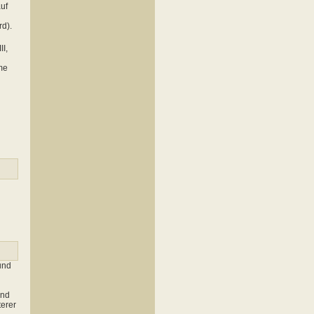
uf
rd).
I,
me
(und
und
erer