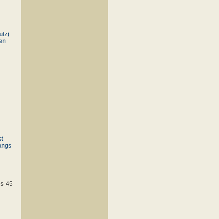
utz)
gen
st
gangs
ls 45