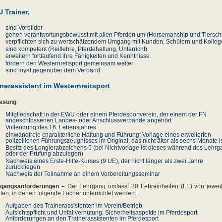
 Trainer,
sind Vorbilder
gehen verantwortungsbewusst mit allen Pferden um (Horsemanship und Tiersch
verpflichten sich zu wertschätzendem Umgang mit Kunden, Schülern und Kolle
sind kompetent (Reitlehre, Pferdehaltung, Unterricht)
erweitern fortlaufend ihre Fähigkeiten und Kenntnisse
fördern den Westernreitsport gemeinsam weiter
sind loyal gegenüber dem Verband
inerassistent im Westernreitsport
assung
Mitgliedschaft in der EWU oder einem Pferdesportverein, der einem der FN
angeschlossenen Landes- oder Anschlussverbände angehört
Vollendung des 16. Lebensjahres
einwandfreie charakterliche Haltung und Führung; Vorlage eines erweiterten
polizeilichen Führungszeugnisses im Original, das nicht älter als sechs Monate i
Besitz des Longierabzeichens 5 (bei Nichtvorlage ist dieses während des Lehr
oder der Prüfung abzulegen)
Nachweis eines Erste-Hilfe-Kurses (9 UE), der nicht länger als zwei Jahre
zurückliegen
Nachweis der Teilnahme an einem Vorbereitungsseminar
rgangsanforderungen –
Der Lehrgang umfasst 30 Lehreinheiten (LE) von jewei
ten, in denen folgende Fächer unterrichtet werden:
Aufgaben des Trainerassistenten im Verein/Betrieb
Aufsichtspflicht und Unfallverhütung, Sicherheitsaspekte im Pferdesport,
Anforderungen an den Trainerassistenten im Pferdesport