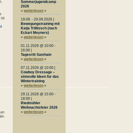
e,
Sommerjugendcamp
2026
»
weiterlesen
«
e
ist
19.09. - 20.09.2026 |
Bewegungstraining mit
si
Katja Trillitzsch (nach
Eckart Meyners)
»
weiterlesen
«
01.11.2026 @ 10:00 -
16:00 |
Tagesritt Samhain
»
weiterlesen
«
07.11.2026 @ 10:00 |
Cowboy Dressage –
sinnvolle Ideen für das
Wintertraining
»
weiterlesen
«
29.11.2026 @ 15:00 -
18:00 |
Riedmühler
Weihnachtsfeier 2026
»
weiterlesen
«
 an
bi-