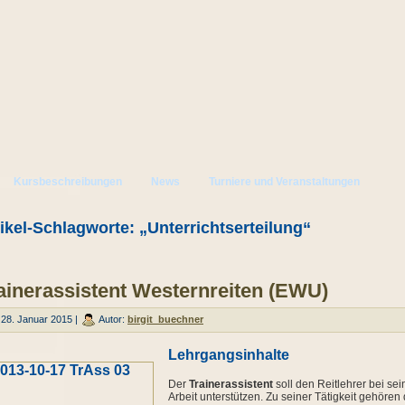
Kursbeschreibungen
News
Turniere und Veranstaltungen
ikel-Schlagworte: „Unterrichtserteilung“
ainerassistent Westernreiten (EWU)
28. Januar 2015 |
Autor:
birgit_buechner
Lehrgangsinhalte
Der
Trainerassistent
soll den Reitlehrer bei sei
Arbeit unterstützen. Zu seiner Tätigkeit gehören