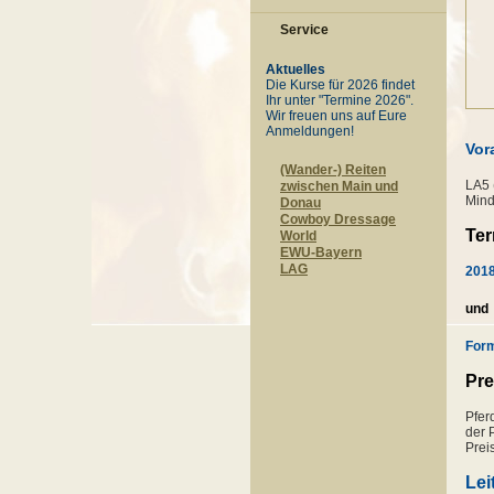
Service
Aktuelles
Die Kurse für 2026 findet
Ihr unter "Termine 2026".
Wir freuen uns auf Eure
Anmeldungen!
Vor
(Wander-) Reiten
LA5 
zwischen Main und
Mind
Donau
Cowboy Dressage
Ter
World
EWU-Bayern
LAG
2018
und
Form
Pre
Pfer
der 
Prei
Lei