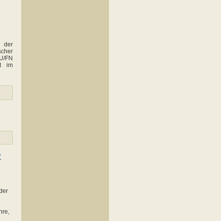
 der
scher
WU/FN
t im
t
der
hre,