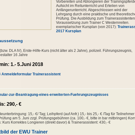
Vorbereiten und Ablongieren der Trainingspferd
Aufsicht im Reitunterricht und Erteilen von
Anfängerunterricht. Abgeschlossen wird der
Lehrgang durch eine praktische und theoretisch
Prüfung. Die Ausbildung zum Trainerassistenten 
Voraussetzung zum Trainer C Westernreiten.
exemplarischer Kursplan (von 2017):
Traineras
2017 Kursplan
aussetzung
(bzw. DLA IV), Erste-Hilfe-Kurs (nicht älter als 2 Jahre), polizeil. Führungszeugnis,
estalter 16 Jahre
min: 1.- 5.Juni 2018
 Anmeldeformular Trainerassistent
ular-zur-Beantragung-eines-erweiterten-Fuehrungszeugnisses
is: 290,- €
deunterbringung: 15,- €/ Tag; Leihpferd (auf Anfr.) 15,- bis 25,- € /Tag für Teilnehmer
Prüfung am 5. Juni zzgl. Prüfungsgebühren (ca. 100,- €, bitte in bar mitbringen) Kom
s: Kurs Korrektes Longieren (direkt davor) & Trainerassistent: 430,- €
tbild der EWU Trainer