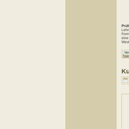
Prüf
Lehr
Form
ein
West
Verö
Trai
Ku