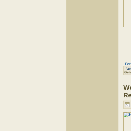
For
Verö
Gelä
We
Re