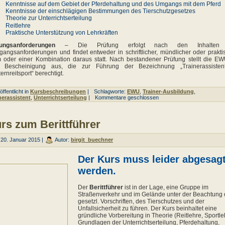
Kenntnisse auf dem Gebiet der Pferdehaltung und des Umgangs mit dem Pferd
Kenntnisse der einschlägigen Bestimmungen des Tierschutzgesetzes
Theorie zur Unterrichtserteilung
Reitlehre
Praktische Unterstützung von Lehrkräften
ungsanforderungen
– Die Prüfung erfolgt nach den Inhalten
gangsanforderungen und findet entweder in schriftlicher, mündlicher oder prakti
 oder einer Kombination daraus statt. Nach bestandener Prüfung stellt die E
e Bescheinigung aus, die zur Führung der Bezeichnung „Trainerassisten
ernreitsport“ berechtigt.
ffentlicht in
Kursbeschreibungen
|
Schlagworte:
EWU
,
Trainer-Ausbildung
,
nerassistent
,
Unterrichtserteilung
|
Kommentare geschlossen
rs zum Berittführer
20. Januar 2015 |
Autor:
birgit_buechner
Der Kurs muss leider abgesag
werden.
Der
Berittführer
ist in der Lage, eine Gruppe im
Straßenverkehr und im Gelände unter der Beachtung 
gesetzl. Vorschriften, des Tierschutzes und der
Unfallsicherheit zu führen. Der Kurs beinhaltet eine
gründliche Vorbereitung in Theorie (Reitlehre, Sportle
Grundlagen der Unterrichtserteilung, Pferdehaltung,