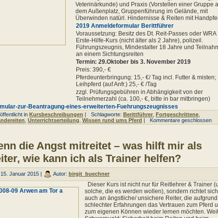
Veterinärkunde) und Praxis (Vorstellen einer Gruppe a
dem Außenplatz, Gruppenführung im Gelände, mit
Überwinden natürl. Hindernisse & Reiten mit Handpfe
2019 Anmeldeformular Berittführer
Voraussetzung: Besitz des Dt. Reit-Passes oder WRA II
Erste-Hilfe-Kurs (nicht älter als 2 Jahre), polizeil.
Führungszeugnis, Mindestalter 18 Jahre und Teilnah
an einem Sichtungsreiten
Termin: 29.Oktober bis 3. November 2019
Preis: 390,- €
Pferdeunterbringung: 15,- €/ Tag incl. Futter & misten;
Leihpferd (auf Anfr.) 25,- € /Tag
zzgl. Prüfungsgebühren in Abhängigkeit von der
Teilnehmerzahl (ca. 100,- €, bitte in bar mitbringen)
mular-zur-Beantragung-eines-erweiterten-Fuehrungszeugnisses
ffentlicht in
Kursbeschreibungen
|
Schlagworte:
Berittführer
,
Fortgeschrittene
,
ndereiten
,
Unterrichtserteilung
,
Wissen rund ums Pferd
|
Kommentare geschlossen
nn die Angst mitreitet – was hilft mir als
iter, wie kann ich als Trainer helfen?
15. Januar 2015 |
Autor:
birgit_buechner
Dieser Kurs ist nicht nur für Reitlehrer & Trainer 
solche, die es werden wollen), sondern richtet sich
auch an ängstliche/ unsichere Reiter, die aufgrund
schlechter Erfahrungen das Vertrauen zum Pferd 
zum eigenen Können wieder lernen möchten. Weit