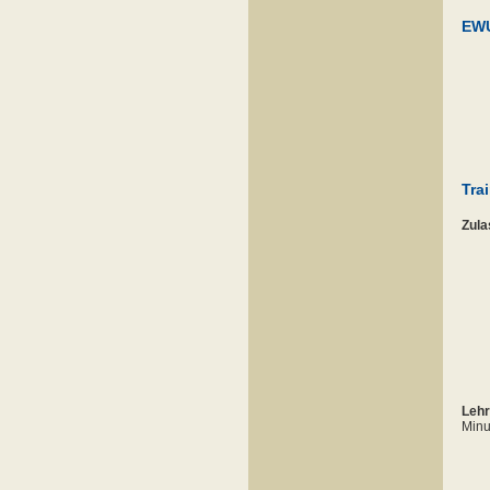
EWU
Tra
Zul
Leh
Minu