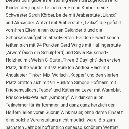
Dieses Jahr gabe es erstamlig eine Führzügelklasse für
Kinder: der jüngste Teilnehmer Simon Körber, seine
Schwester Sarah Körber, beide mit Araberstute „Lianca“
und Alexander Wötzel mit Araberstute „Lailaa“, die geführt
von ihren Eltern einen kurzen Geländeritt und die
Gehorsamsaufgaben absolvierten. Bei den Erwachsenen
teilten sich mit 94 Punkten Gerd Wings mit Haflingerstute
„Arwen“ (auch ein Schulpferd) und Silvia Rauschert-
Holzheu mit Welsh C-Stute „Three B Daylight“ den ersten
Platz, dritte wurde mit 92 Punkten Andrea Plach mit
Andalusier-Tinker-Mix-Wallach „Kasper“ und den vierten
Platz erritten sich mit 91 Punkten Simone Hofmann mit
Friesenwallach „Teade“ und Katharina Leyer mit Warmblut-
Friesen-Mix-Wallach „Kimberly“ Wir danken allen
Teilnehmer für ihr Kommen und ganz ganz herzlich den
Helfern, allen voran Gudrun Winklmaier, ohne deren Einsatz
eine solche Veranstaltung nicht möglich wäre. Bis zum
nächsten Jahr bei hoffentlich genauso schönem Wetter!