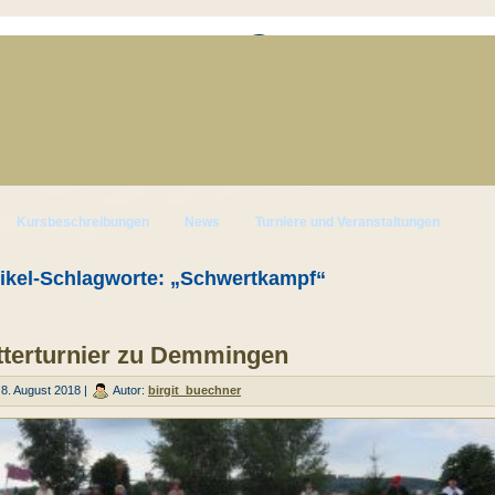
Kursbeschreibungen
News
Turniere und Veranstaltungen
tikel-Schlagworte: „Schwertkampf“
tterturnier zu Demmingen
8. August 2018 |
Autor:
birgit_buechner