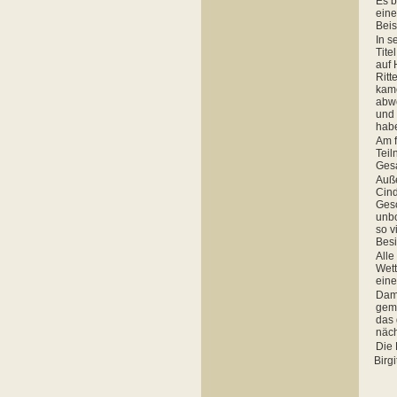
Es b
eine
Bei
In s
Tite
auf 
Ritt
kam
abwe
und 
hab
Am f
Teil
Gesa
Auße
Cind
Gesc
unbo
so v
Besi
Alle
Wett
eine
Dami
geme
das 
näch
Die 
Birg