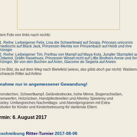
dem Foto von links nach rechts:
Reihe: Leibeigener Felix, Lisa die Schwertmaid auf Soraja, Princeps unicornis
mediocris auf Black Jack, Prinzessin Merida von Prinzenbach auf Heidi und ihre
Königin
Reihe: Leibeigener Tim, Freifrau von Mampf auf Maya Kola, Jungfer Sturmpfeil a
Ostwind, Gräfin Haselnuss, Prinzessin Wisset nicht auf Little Brothers Annie und ihr
Königin, Bir von den Buchen auf Arien, Giacomo de Segeria auf Arwen
t im Bild, da auf dem Weg nach Bielefeld (
wieso, das gibts doch gar nicht
): Waldem
schwarze Ritter auf Antino
lnahme nur in angemessener Gewandung!
enstechen, Schwertkampf, Geländestrecke, hohe Minne, Bogenschießen,
enwerfen, Holzrücken, Handpferdereiten und Allerley Spielerey und
eley. Umfangreiches Nachmittags- und Abendprogramm mit Extra-
boten für Kinder und Kinderbetreuung für startende Eltern.
rmin: 6. August 2017
sschreibung
Ritter-Turnier
2017-08-06