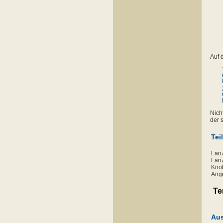
Auf 
Nich
der 
Tei
Lanz
Lanz
Knob
Ange
Te
Au