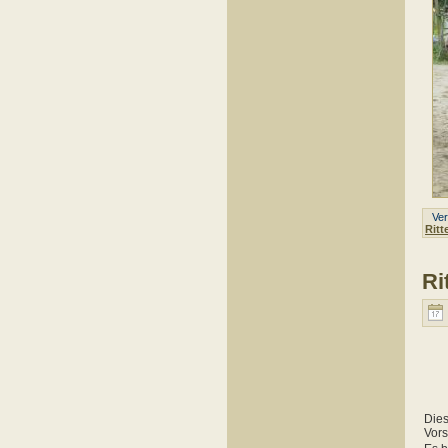
Verö
Ritt
Ri
Dies
Vors