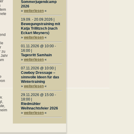
der
Sommerjugendcamp
s
2026
 dem
»
weiterlesen
«
nete
19.09. - 20.09.2026 |
Bewegungstraining mit
Katja Trillitzsch (nach
Eckart Meyners)
ßend
»
weiterlesen
«
le
01.11.2026 @ 10:00 -
r
16:00 |
r zu
Tagesritt Samhain
 Jahr
»
weiterlesen
«
zum
07.11.2026 @ 10:00 |
Cowboy Dressage –
e
sinnvolle Ideen für das
von
Wintertraining
»
weiterlesen
«
29.11.2026 @ 15:00 -
r.
18:00 |
l,
Riedmühler
ste,
Weihnachtsfeier 2026
heim
»
weiterlesen
«