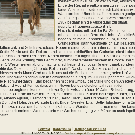
meinem Abitur kaufte. Ich war so froh, endlich 
Enge der Reithalle entkommen zu sein, genos
lange Ausritte und widmete mich bald intensiv
Wanderreiten. Über die dafür am besten geeig
Ausrüstung kam ich dann zum Westernreiten.
1987 begann ich
die Ausbildung zur staatl.
geprüften Ingenieurassistentin für
Nachrichtentechnik bei der Fa. Siemens und
arbeitete in diesem Beruf drei Jahre. Anschlie
begann ich mein Lehramtsstudium, zuerst
Grundschule, dann wechselte ich auf Realschu
Mathematik und Schulpsychologie. Neben meinem Studium nahm ich mir auch meh
 für die Pferde und fürs Reiten... und so keimte schließlich der Gedanke, nicht Lehre
en, sondern eben Reitlehrer.
Neben meinen Prüfungen für das
1.Staatsexamen im
9
legte ich die Prüfung zum Berittführer, zum Westernreitabzeichen in Bronze und 
ner C Westernreiten
ab und machte anschließend nicht das Referendariat, sondern
obte das Dasein als „fahrende Reitlehrerin“.
Da sich
das Ganze so erfreulich anlief,
hlossen mein Mann Gerd und ich, uns auf die Suche nach einem eigneten Hof zu
en, und wurden schließlich in Schwenningen fündig.
Im Juli 2000
pachteten wir di
ige
Riedmühl-Ranch
und begannen mit dem Umbau der Ställe und dem Anlegen 
platz und Round Pen, so dass wir im November des gleichen Jahres mit dem
lbetrieb beginnen konnten.
Ich verfüge inzwischen über 40 Jahre Reiterfahrung,
n über 30 Jahre im Westernreiten, mit Unterricht und Kursen bei Roger Kupfer, Lou
r, Alfonso Aguilar, Desmond O'Brien, Bernd Hackl, Bent Branderup, Karin Tillisch, D
 Dörr, Ute Holm, Jean-Claude Dysli, Birger Gieseke, Eitan Beth-Halachmy, Bina Sig
a Trillitzsch u.v.a. und habe seitdem zahlreiche Wanderritte unternommen. Der läng
insam mit meinem Mann, dauerte vier Wochen und ging von München nach Ingel
Mainz
|
|
Kontakt
Impressum
Haftungsausschluss
© 2010 Riedmühl-Ranch. |
Webdesign & Programmierung d.c.a.