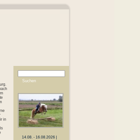
urg.
 nach
im
te
m
hme
r
r in
ls
e
14.08. - 16.08.2026 |