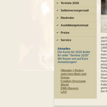
Termine 2026
Selbstversorgerstall
Riedreiter
Schwenningen e.V.
Ausbildungskonzept
Preise
mit 
Service
Zeit
werd
199
Aktuelles
Trai
Die Kurse für 2026 findet
erpr
Ihr unter "Termine 2026".
besc
Wir freuen uns auf Eure
mach
Anmeldungen!
jetz
Reit
(Wander-) Reiten
Schu
zwischen Main und
davo
Donau
Rope
Hans
Cowboy Dressage
Katj
World
geme
EWU-Bayern
bei 
LAG