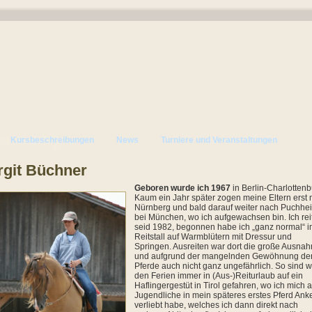
Kursbeschreibungen
News
Turniere und Veranstaltungen
rgit Büchner
Geboren wurde ich 1967
in Berlin-Charlottenb
Kaum ein Jahr später zogen meine Eltern erst
Nürnberg und bald darauf weiter nach Puchhe
bei München, wo ich aufgewachsen bin.
Ich rei
seid 1982,
begonnen habe ich „ganz normal“ i
Reitstall auf Warmblütern mit Dressur und
Springen. Ausreiten war dort die große Ausna
und aufgrund der mangelnden Gewöhnung de
Pferde auch nicht ganz ungefährlich. So sind wi
den Ferien immer in (Aus-)Reiturlaub auf ein
Haflingergestüt in Tirol gefahren, wo ich mich a
Jugendliche in mein späteres erstes Pferd Ank
verliebt habe, welches ich dann direkt nach