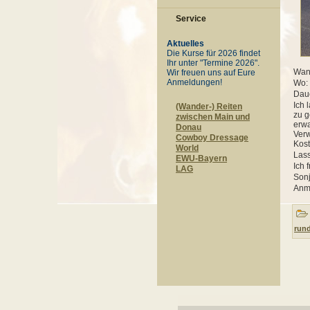
Service
Aktuelles
Die Kurse für 2026 findet
Ihr unter "Termine 2026".
Wann
Wir freuen uns auf Eure
Anmeldungen!
Wo:
Daue
Ich 
(Wander-) Reiten
zu g
zwischen Main und
erwa
Donau
Verw
Cowboy Dressage
Kost
World
Lass
EWU-Bayern
Ich 
LAG
Sonj
Anm
run