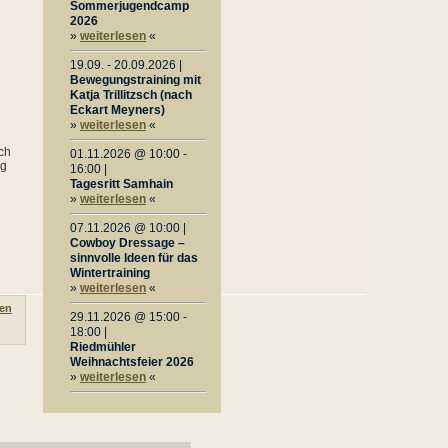
Sommerjugendcamp
2026
»
weiterlesen
«
19.09. - 20.09.2026 |
Bewegungstraining mit
Katja Trillitzsch (nach
Eckart Meyners)
»
weiterlesen
«
nch
01.11.2026 @ 10:00 -
ng
16:00 |
Tagesritt Samhain
»
weiterlesen
«
07.11.2026 @ 10:00 |
Cowboy Dressage –
sinnvolle Ideen für das
Wintertraining
»
weiterlesen
«
en
29.11.2026 @ 15:00 -
18:00 |
Riedmühler
Weihnachtsfeier 2026
»
weiterlesen
«