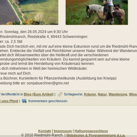
: Sonntag, den 26.05.2024 um 9:30 Uhr
 Riedmühlranch, Riedstraße 4, 89443 Schwenningen
r: ca. 2,5 Std
lade Dich herzlich ein, mit mir auf eine kleine Exkursion rund um die Riedmühl-Ra
ehen. Entdecke die Vielfalt und Reichtümer unserer Natur. Während der Wanderu
rtet dich Wissenswertes über die Heilkraft und die verschiedenen
endungsmöglichkeiten von Kräutern. Du kannst gespannt sein auf eine kleine
probe und lernst die Herstellung von Kräutersalz kennen.
 dich mitnehmen in Welt der heimischen Wildkräuter.
freue mich auf Dich.
a Büchner, Kursleiterin für Pflanzenheilkunde (Ausbildung bei Kneipp)
eldung bitte an: sonjabuechner@gmx.net
Veröffentlicht in
Blog (Eure Artikel)
|
Schlagworte:
Kräuter
,
Natur
,
Wanderung
,
Wiss
d ums Pferd
|
Kommentare geschlossen
|
|
Kontakt
Impressum
Haftungsausschluss
© 2010 Riedmühl-Ranch. |
Webdesign & Programmierung d.c.a.