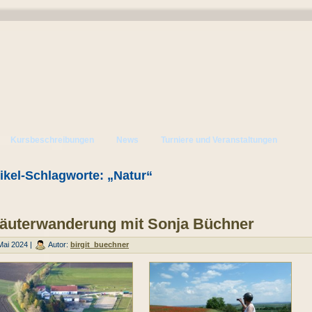
Kursbeschreibungen
News
Turniere und Veranstaltungen
tikel-Schlagworte: „Natur“
äuterwanderung mit Sonja Büchner
Mai 2024 |
Autor:
birgit_buechner