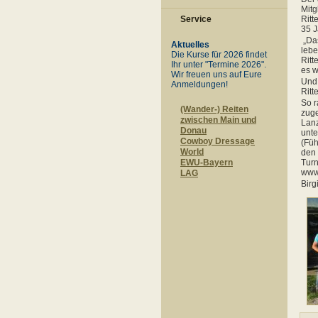
Mitg
Ritt
Service
35 J
„Das
Aktuelles
lebe
Die Kurse für 2026 findet
Ritt
Ihr unter "Termine 2026".
es w
Wir freuen uns auf Eure
Und 
Anmeldungen!
Ritt
So r
(Wander-) Reiten
zuge
zwischen Main und
Lanz
Donau
unte
Cowboy Dressage
(Füh
World
den 
Turn
EWU-Bayern
www.
LAG
Birg