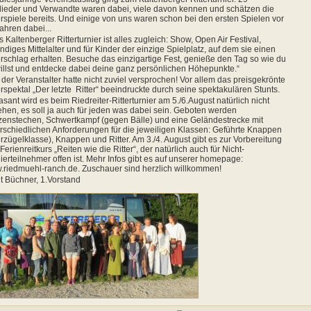
lieder und Verwandte waren dabei, viele davon kennen und schätzen die
erspiele bereits. Und einige von uns waren schon bei den ersten Spielen vor
ahren dabei...
 Kaltenberger Ritterturnier ist alles zugleich: Show, Open Air Festival,
ndiges Mittelalter und für Kinder der einzige Spielplatz, auf dem sie einen
erschlag erhalten. Besuche das einzigartige Fest, genieße den Tag so wie du
illst und entdecke dabei deine ganz persönlichen Höhepunkte.“
der Veranstalter hatte nicht zuviel versprochen! Vor allem das preisgekrönte
erspektal „Der letzte Ritter“ beeindruckte durch seine spektakulären Stunts.
asant wird es beim Riedreiter-Ritterturnier am 5./6.August natürlich nicht
hen, es soll ja auch für jeden was dabei sein. Geboten werden
enstechen, Schwertkampf (gegen Bälle) und eine Geländestrecke mit
rschiedlichen Anforderungen für die jeweiligen Klassen: Geführte Knappen
rzügelklasse), Knappen und Ritter. Am 3./4. August gibt es zur Vorbereitung
Ferienreitkurs „Reiten wie die Ritter“, der natürlich auch für Nicht-
ierteilnehmer offen ist. Mehr Infos gibt es auf unserer homepage:
riedmuehl-ranch.de. Zuschauer sind herzlich willkommen!
it Büchner, 1.Vorstand