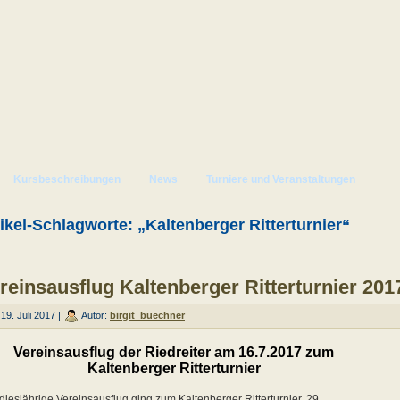
Kursbeschreibungen
News
Turniere und Veranstaltungen
ikel-Schlagworte: „Kaltenberger Ritterturnier“
reinsausflug Kaltenberger Ritterturnier 201
19. Juli 2017 |
Autor:
birgit_buechner
Vereinsausflug der Riedreiter am 16.7.2017 zum
Kaltenberger Ritterturnier
diesjährige Vereinsausflug ging zum Kaltenberger Ritterturnier. 29