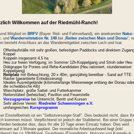
zlich Willkommen auf der Riedmühl-Ranch!
sind Mitglied im
BRFV
(Bayer. Reit- und Fahrverband), ein anerkannter
Natur-
l
, und
Wanderreitstation Nr. 148
bei „
Reiten zwischen Main und Donau
“, 
n besteht Anschluss an das Wanderreitgebiet zwischen Lech und Isar.
Offenlaufställe mit sehr großen, befestigten Paddocks und direktem Zugan
Koppel
Koppeln insgesamt 4,5 ha
Heu zur freien Verfügung; im Sommer 12h-Koppelgang und Stroh oder Heu
Diätgruppe für Ponies und Rehe-Kandidaten (Heu rationiert, stundenweiser
Koppelgang)
Reitplatz
mit Beleuchtung, 20 x 40m, ganzjährig bereitbar - Sand auf TTE-
Raster (garantierte Entwässerung)
Ideales Ausreitgelände (kilometerlange Wiesenwege entlang der Donau oder
die schwäbische Alb)
Waschplatz, große Sattel- und Futterkammer
Reiterstüberl (beheizbar), Pavillon und Feuerstelle
Vorzugspreise
bei Unterricht, Beritt und Kursen
Sehr aktiver Verein:
Riedreiter Schwenningen e.V.
umfangreiches
Kursprogramm
er Einstellbetrieb ist ein "Selbstversorger-Stall". Dies bedeutet nicht, dass Ih
ich kommen müsst. Verpflichtend ist jedoch der Stalldienst. Bei einer Gruppe
ferden bedeutet dies, dass Ihr alle 10 Tage einen Einsatz haben. Dies wird
insam auf 3 Monate geplant. Der monatliche Arbeitsaufwand liegt (inkl
ldienst) bei ca 10h/Monat. Grundpreis (Einstellplatz, Nutzung von Koppeln &