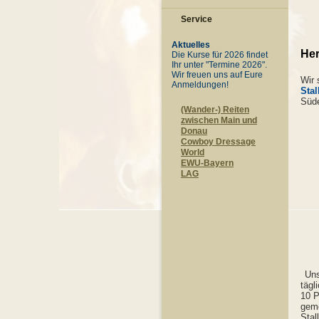
Service
Aktuelles
Her
Die Kurse für 2026 findet
Ihr unter "Termine 2026".
Wir freuen uns auf Eure
Wir 
Anmeldungen!
Stal
Süde
(Wander-) Reiten
zwischen Main und
Donau
Cowboy Dressage
World
EWU-Bayern
LAG
Uns
tägl
10 P
geme
Stal