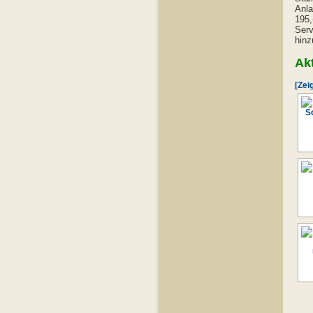
Anla
195,
Serv
hinz
Akt
[Zei