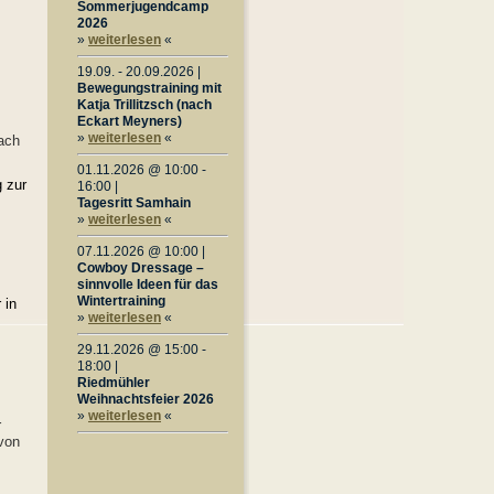
Sommerjugendcamp
2026
»
weiterlesen
«
19.09. - 20.09.2026 |
Bewegungstraining mit
Katja Trillitzsch (nach
Eckart Meyners)
»
weiterlesen
«
nach
01.11.2026 @ 10:00 -
g zur
16:00 |
Tagesritt Samhain
»
weiterlesen
«
07.11.2026 @ 10:00 |
Cowboy Dressage –
sinnvolle Ideen für das
Wintertraining
 in
»
weiterlesen
«
29.11.2026 @ 15:00 -
18:00 |
Riedmühler
Weihnachtsfeier 2026
»
weiterlesen
«
r
 von